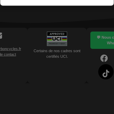
💬 Nous c
Wha
boncycles.fr
Certains de nos cadres sont
de contact
certifiés UCI.