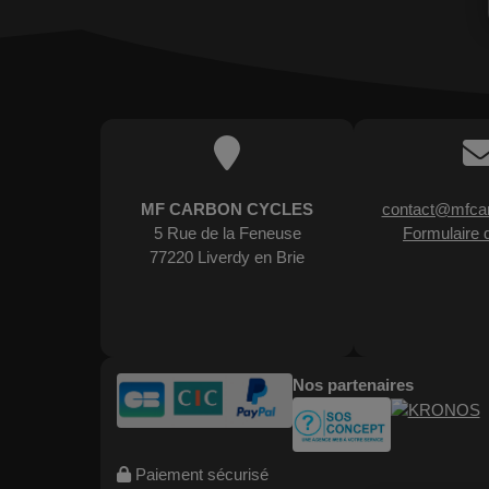
Feu
&
Radar
1
-
Compatible
►
Garmin
Produits
Varia
d’occasion
Cadres
1
►
MF CARBON CYCLES
contact@mfcar
Roues
5 Rue de la Feneuse
Formulaire 
77220 Liverdy en Brie
Roues
►
6
Aksel
Vêtements
Chaussures
1
Personnalisées
←
Nos partenaires
Accueil
Gants
de
piste
Mon
Paiement sécurisé
compte