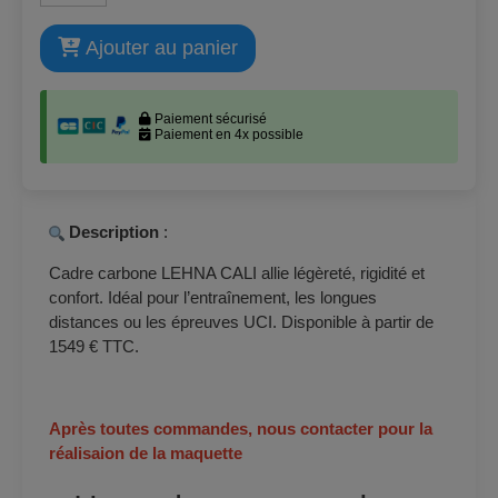
Tenues
cyclistes
Ajouter au panier
personnalisées
Nos
monteurs
et
partenaires
Paiement sécurisé
Paiement en 4x possible
Régler
un
devis
Description
:
Cadre carbone LEHNA CALI allie légèreté, rigidité et
Foire
confort. Idéal pour l’entraînement, les longues
aux
Questions
distances ou les épreuves UCI. Disponible à partir de
1549 € TTC.
CGV
Après toutes commandes, nous contacter pour la
Nous
réalisaion de la maquette
contacter