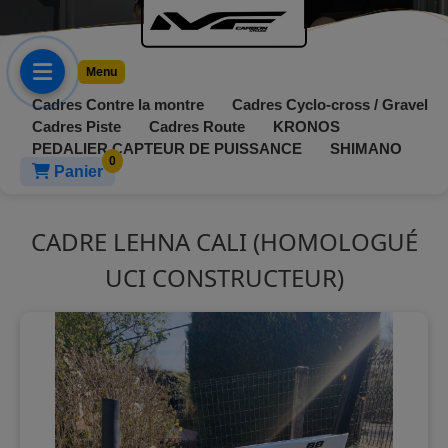
Menu
Cadres Contre la montre
Cadres Cyclo-cross / Gravel
Cadres Piste
Cadres Route
KRONOS
PEDALIER CAPTEUR DE PUISSANCE
SHIMANO
Panier
Catégories
CADRE LEHNA CALI (HOMOLOGUÉ
►
UCI CONSTRUCTEUR)
Cadres
Cadres
► Groupes et
Contre
transmissions
4
la
montre
KRONOS
9
►
Périphériques
Cadres
PEDALIER
Aksel
Cyclo-