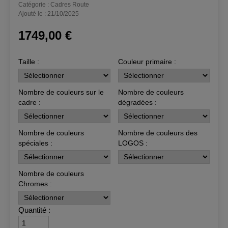
Feu
Catégorie : Cadres Route
&
Ajouté le : 21/10/2025
Radar
1
-
1749,00 €
Compatible
►
Garmin
Produits
Taille :
Couleur primaire :
Varia
d’occasion
Cadres
1
►
Nombre de couleurs sur le
Nombre de couleurs
Roues
cadre :
dégradées :
Roues
►
6
Nombre de couleurs
Nombre de couleurs des
Aksel
Vêtements
spéciales :
LOGOS :
Chaussures
1
Personnalisées
Nombre de couleurs
←
Chromes :
Accueil
Gants
de
Quantité :
piste
Mon
compte