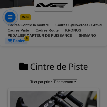
Menu
Cadres Contre la montre
Cadres Cyclo-cross / Gravel
Cadres Piste
Cadres Route
KRONOS
PEDALIER CAPTEUR DE PUISSANCE
SHIMANO
Panier
Catégories
►
Cintre de Piste
Cadres
Cadres
► Groupes et
Contre
Trier par prix :
transmissions
4
la
montre
KRONOS
9
►
Périphériques
Cadres
PEDALIER
Aksel
Cyclo-