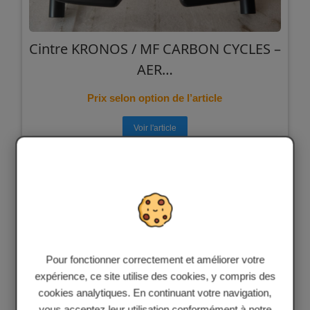
Feu
&
Radar
1
-
Cintre KRONOS / MF CARBON CYCLES –
Compatible
►
AER…
Garmin
Produits
Varia
d’occasion
Prix selon option de l’article
Cadres
1
►
Voir l'article
Roues
Roues
►
6
Aksel
Vêtements
Chaussures
1
Personnalisées
←
Accueil
Gants
Pour fonctionner correctement et améliorer votre
de
expérience, ce site utilise des cookies, y compris des
piste
cookies analytiques. En continuant votre navigation,
Mon
compte
vous acceptez leur utilisation conformément à notre